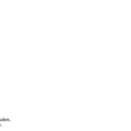
alten.
e.