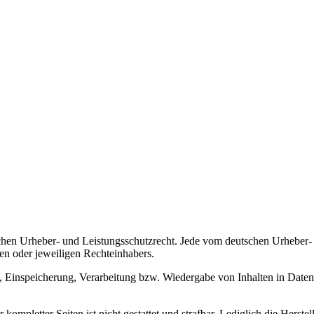
tschen Urheber- und Leistungsschutzrecht. Jede vom deutschen Urheber-
n oder jeweiligen Rechteinhabers.
ng, Einspeicherung, Verarbeitung bzw. Wiedergabe von Inhalten in Dat
r kompletter Seiten ist nicht gestattet und strafbar. Lediglich die Her