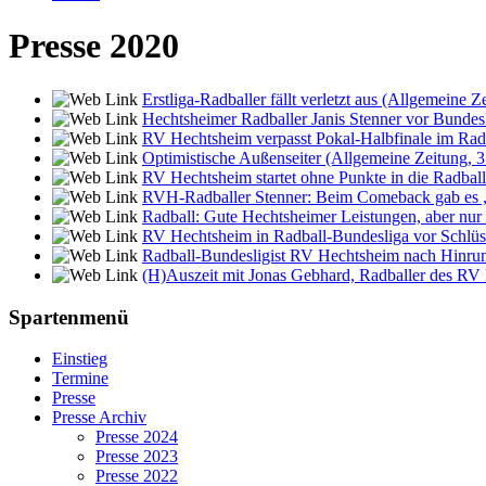
Presse 2020
Erstliga-Radballer fällt verletzt aus (Allgemeine 
Hechtsheimer Radballer Janis Stenner vor Bunde
RV Hechtsheim verpasst Pokal-Halbfinale im Rad
Optimistische Außenseiter (Allgemeine Zeitung, 
RV Hechtsheim startet ohne Punkte in die Radbal
RVH-Radballer Stenner: Beim Comeback gab es „
Radball: Gute Hechtsheimer Leistungen, aber nur
RV Hechtsheim in Radball-Bundesliga vor Schlüss
Radball-Bundesligist RV Hechtsheim nach Hinrund
(H)Auszeit mit Jonas Gebhard, Radballer des RV
Spartenmenü
Einstieg
Termine
Presse
Presse Archiv
Presse 2024
Presse 2023
Presse 2022