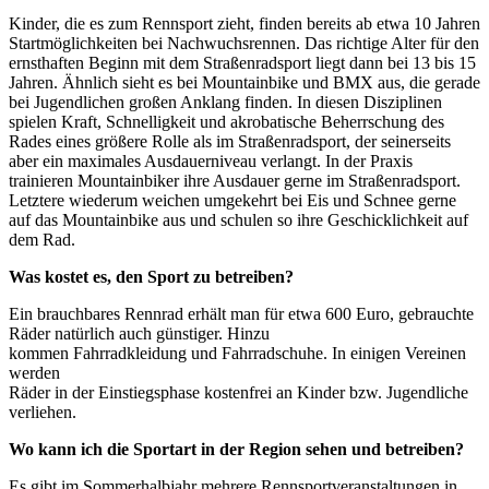
Kinder, die es zum Rennsport zieht, finden bereits ab etwa 10 Jahren
Startmöglichkeiten bei Nachwuchsrennen. Das richtige Alter für den
ernsthaften Beginn mit dem Straßenradsport liegt dann bei 13 bis 15
Jahren. Ähnlich sieht es bei Mountainbike und BMX aus, die gerade
bei Jugendlichen großen Anklang finden. In diesen Disziplinen
spielen Kraft, Schnelligkeit und akrobatische Beherrschung des
Rades eines größere Rolle als im Straßenradsport, der seinerseits
aber ein maximales Ausdauerniveau verlangt. In der Praxis
trainieren Mountainbiker ihre Ausdauer gerne im Straßenradsport.
Letztere wiederum weichen umgekehrt bei Eis und Schnee gerne
auf das Mountainbike aus und schulen so ihre Geschicklichkeit auf
dem Rad.
Was kostet es, den Sport zu betreiben?
Ein brauchbares Rennrad erhält man für etwa 600 Euro, gebrauchte
Räder natürlich auch günstiger. Hinzu
kommen Fahrradkleidung und Fahrradschuhe. In einigen Vereinen
werden
Räder in der Einstiegsphase kostenfrei an Kinder bzw. Jugendliche
verliehen.
Wo kann ich die Sportart in der Region sehen und betreiben?
Es gibt im Sommerhalbjahr mehrere Rennsportveranstaltungen in