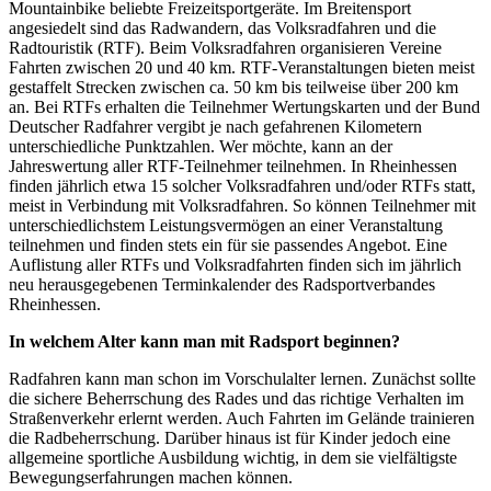
Mountainbike beliebte Freizeitsportgeräte. Im Breitensport
angesiedelt sind das Radwandern, das Volksradfahren und die
Radtouristik (RTF). Beim Volksradfahren organisieren Vereine
Fahrten zwischen 20 und 40 km. RTF-Veranstaltungen bieten meist
gestaffelt Strecken zwischen ca. 50 km bis teilweise über 200 km
an. Bei RTFs erhalten die Teilnehmer Wertungskarten und der Bund
Deutscher Radfahrer vergibt je nach gefahrenen Kilometern
unterschiedliche Punktzahlen. Wer möchte, kann an der
Jahreswertung aller RTF-Teilnehmer teilnehmen. In Rheinhessen
finden jährlich etwa 15 solcher Volksradfahren und/oder RTFs statt,
meist in Verbindung mit Volksradfahren. So können Teilnehmer mit
unterschiedlichstem Leistungsvermögen an einer Veranstaltung
teilnehmen und finden stets ein für sie passendes Angebot. Eine
Auflistung aller RTFs und Volksradfahrten finden sich im jährlich
neu herausgegebenen Terminkalender des Radsportverbandes
Rheinhessen.
In welchem Alter kann man mit Radsport beginnen?
Radfahren kann man schon im Vorschulalter lernen. Zunächst sollte
die sichere Beherrschung des Rades und das richtige Verhalten im
Straßenverkehr erlernt werden. Auch Fahrten im Gelände trainieren
die Radbeherrschung. Darüber hinaus ist für Kinder jedoch eine
allgemeine sportliche Ausbildung wichtig, in dem sie vielfältigste
Bewegungserfahrungen machen können.